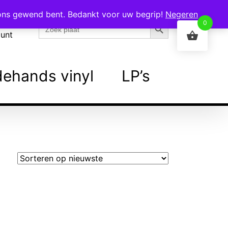
 ons gewend bent. Bedankt voor uw begrip!
Negeren
Zoekknop
Zoek
0
naar:
ount
ehands vinyl
LP’s