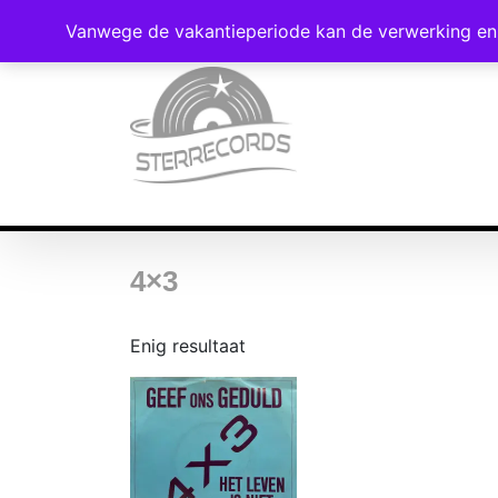
Vanwege de vakantieperiode kan de verwerking en 
4×3
Enig resultaat