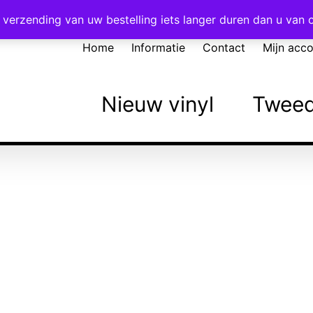
Voor 16:00 besteld = vandaag verzonden!
verzending van uw bestelling iets langer duren dan u van
Home
Informatie
Contact
Mijn acc
Nieuw vinyl
Tweed